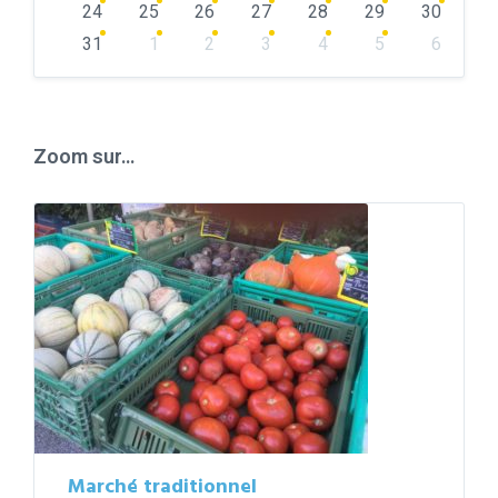
24
25
26
27
28
29
30
31
1
2
3
4
5
6
Back
to
calendar
days
Zoom sur…
Marché traditionnel