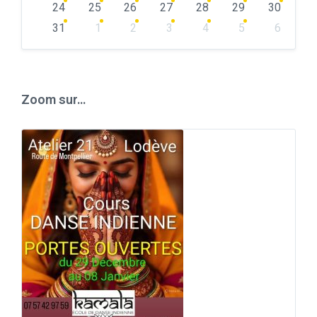
24
25
26
27
28
29
30
31
1
2
3
4
5
6
Back
to
calendar
days
Zoom sur…