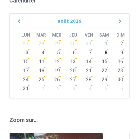
Calendrier
août
2026
Previous
Next
Month
Month
LUN
MAR
MER
JEU
VEN
SAM
DIM
Skip
27
28
29
30
31
1
2
calendar
days
3
4
5
6
7
8
9
10
11
12
13
14
15
16
17
18
19
20
21
22
23
24
25
26
27
28
29
30
31
1
2
3
4
5
6
Back
to
calendar
days
Zoom sur…