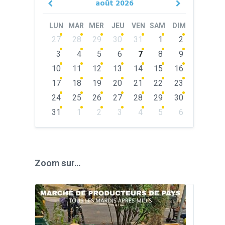
août
2026
Previous
Next
Month
Month
LUN
MAR
MER
JEU
VEN
SAM
DIM
Skip
27
28
29
30
31
1
2
calendar
days
3
4
5
6
7
8
9
10
11
12
13
14
15
16
17
18
19
20
21
22
23
24
25
26
27
28
29
30
31
1
2
3
4
5
6
Back
to
calendar
days
Zoom sur…