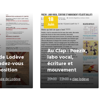
Plus
18
d'informations
Juin
Au Clap : Poezik,
de Lodève
labo vocal,
endez-vous
écriture et
position
mouvement
ée de Lodève
20h00 - 22h00
a
clap lodeve