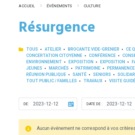
ACCUEIL
ÉVÉNEMENTS
CULTURE
Résurgence
TOUS
ATELIER
BROCANTE VIDE-GRENIER
CE Q
CONCERTATION CITOYENNE
CONFÉRENCE
CONSE
ENVIRONNEMENT
EXPOSITION
EXPOSITION
F
JEUNES
MARCHÉS
PATRIMOINE
PERMANENCE
RÉUNION PUBLIQUE
SANTÉ
SENIORS
SOLIDAR
TOUT PUBLIC / FAMILLES
TRAVAUX
VISITE GUID
DE:
DATE DE :
Aucun événement ne correspond à vos critère