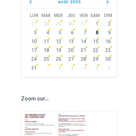
août
2026
Previous
Next
Month
Month
LUN
MAR
MER
JEU
VEN
SAM
DIM
Skip
27
28
29
30
31
1
2
calendar
days
3
4
5
6
7
8
9
10
11
12
13
14
15
16
17
18
19
20
21
22
23
24
25
26
27
28
29
30
31
1
2
3
4
5
6
Back
to
calendar
days
Zoom sur…