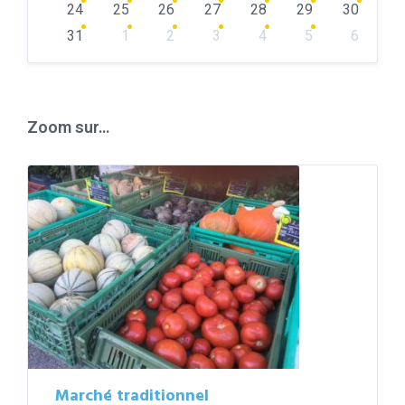
24
25
26
27
28
29
30
31
1
2
3
4
5
6
Back
to
calendar
days
Zoom sur…
Marché traditionnel