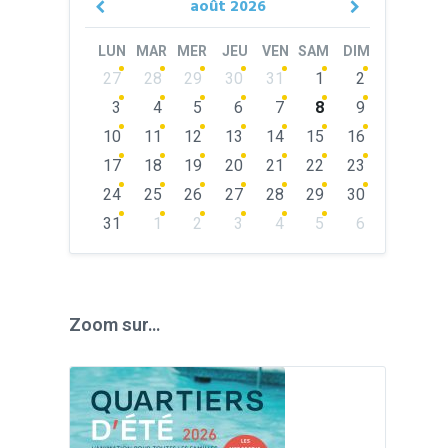
août
2026
Previous
Next
Month
Month
LUN
MAR
MER
JEU
VEN
SAM
DIM
Skip
27
28
29
30
31
1
2
calendar
days
3
4
5
6
7
8
9
10
11
12
13
14
15
16
17
18
19
20
21
22
23
24
25
26
27
28
29
30
31
1
2
3
4
5
6
Back
to
calendar
days
Zoom sur…