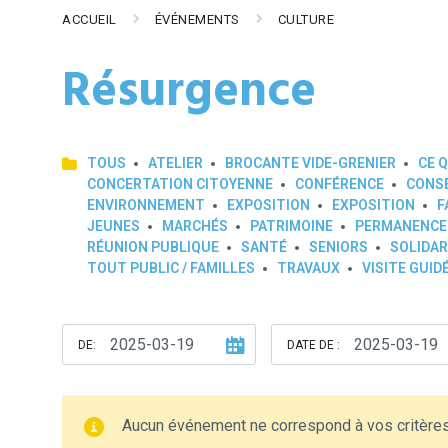
ACCUEIL
ÉVÉNEMENTS
CULTURE
Résurgence
TOUS
ATELIER
BROCANTE VIDE-GRENIER
CE Q
CONCERTATION CITOYENNE
CONFÉRENCE
CONSE
ENVIRONNEMENT
EXPOSITION
EXPOSITION
F
JEUNES
MARCHÉS
PATRIMOINE
PERMANENCE
RÉUNION PUBLIQUE
SANTÉ
SENIORS
SOLIDAR
TOUT PUBLIC / FAMILLES
TRAVAUX
VISITE GUID
DE:
DATE DE :
Aucun événement ne correspond à vos critère