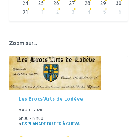
24
25
26
27
28
29
30
31
1
2
3
4
5
6
Back
to
calendar
days
Zoom sur…
Les Brocs’Arts de Lodève
9 AOÛT 2026
6h00 -18h00
à
ESPLANADE DU FER À CHEVAL