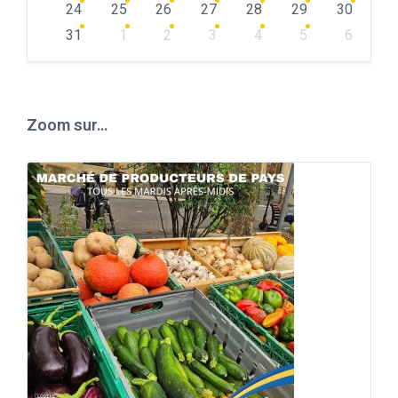
24
25
26
27
28
29
30
31
1
2
3
4
5
6
Back
to
calendar
days
Zoom sur…