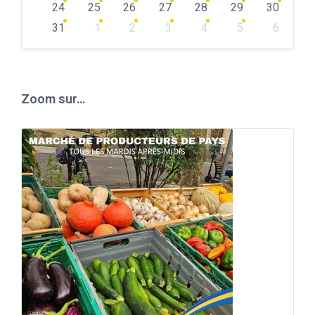
24
25
26
27
28
29
30
31
1
2
3
4
5
6
Back
to
calendar
days
Zoom sur…