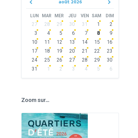
août
2026
Previous
Next
Month
Month
LUN
MAR
MER
JEU
VEN
SAM
DIM
Skip
27
28
29
30
31
1
2
calendar
days
3
4
5
6
7
8
9
10
11
12
13
14
15
16
17
18
19
20
21
22
23
24
25
26
27
28
29
30
31
1
2
3
4
5
6
Back
to
calendar
days
Zoom sur…