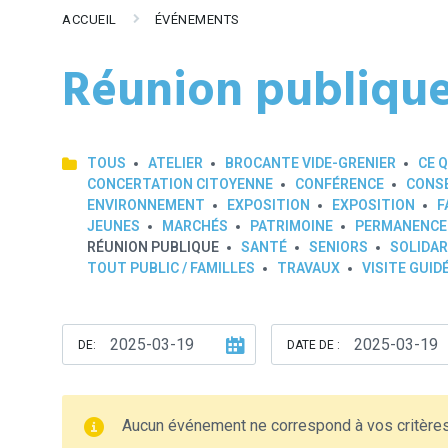
ACCUEIL
ÉVÉNEMENTS
Réunion publiqu
TOUS
ATELIER
BROCANTE VIDE-GRENIER
CE Q
CONCERTATION CITOYENNE
CONFÉRENCE
CONSE
ENVIRONNEMENT
EXPOSITION
EXPOSITION
F
JEUNES
MARCHÉS
PATRIMOINE
PERMANENCE
RÉUNION PUBLIQUE
SANTÉ
SENIORS
SOLIDAR
TOUT PUBLIC / FAMILLES
TRAVAUX
VISITE GUID
DE:
DATE DE :
Aucun événement ne correspond à vos critère