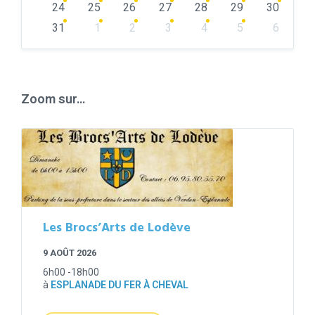
24
25
26
27
28
29
30
31
1
2
3
4
5
6
Back
to
calendar
days
Zoom sur…
Les Brocs’Arts de Lodève
9 AOÛT 2026
6h00 -18h00
à
ESPLANADE DU FER À CHEVAL