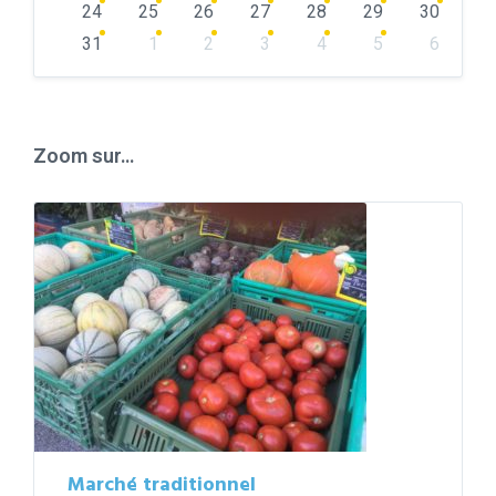
24
25
26
27
28
29
30
31
1
2
3
4
5
6
Back
to
calendar
days
Zoom sur…
Marché traditionnel