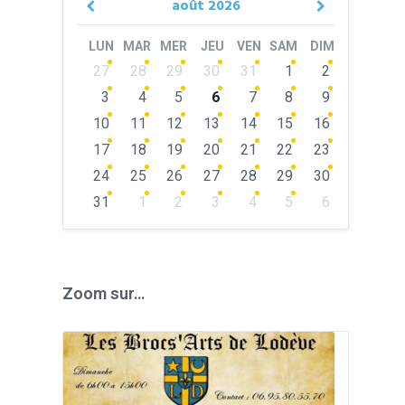
août
2026
Previous
Next
Month
Month
LUN
MAR
MER
JEU
VEN
SAM
DIM
Skip
27
28
29
30
31
1
2
calendar
days
3
4
5
6
7
8
9
10
11
12
13
14
15
16
17
18
19
20
21
22
23
24
25
26
27
28
29
30
31
1
2
3
4
5
6
Back
to
calendar
days
Zoom sur…