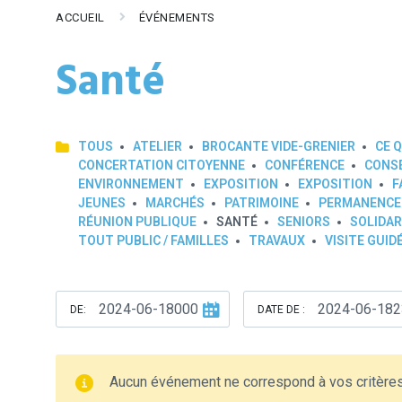
ACCUEIL
ÉVÉNEMENTS
Santé
TOUS
ATELIER
BROCANTE VIDE-GRENIER
CE Q
CONCERTATION CITOYENNE
CONFÉRENCE
CONSE
ENVIRONNEMENT
EXPOSITION
EXPOSITION
F
JEUNES
MARCHÉS
PATRIMOINE
PERMANENCE
RÉUNION PUBLIQUE
SANTÉ
SENIORS
SOLIDAR
TOUT PUBLIC / FAMILLES
TRAVAUX
VISITE GUID
DE:
DATE DE :
Aucun événement ne correspond à vos critère