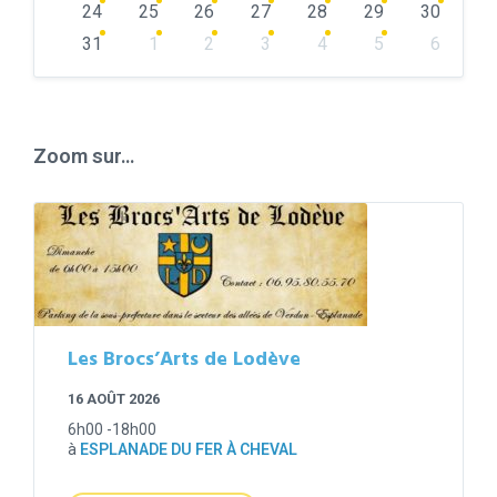
24
25
26
27
28
29
30
31
1
2
3
4
5
6
Back
to
calendar
days
Zoom sur…
Les Brocs’Arts de Lodève
16 AOÛT 2026
6h00 -18h00
à
ESPLANADE DU FER À CHEVAL