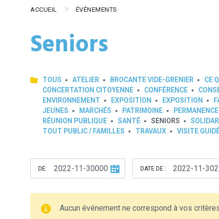
ACCUEIL
ÉVÉNEMENTS
Seniors
TOUS
ATELIER
BROCANTE VIDE-GRENIER
CE Q
CONCERTATION CITOYENNE
CONFÉRENCE
CONSE
ENVIRONNEMENT
EXPOSITION
EXPOSITION
F
JEUNES
MARCHÉS
PATRIMOINE
PERMANENCE
RÉUNION PUBLIQUE
SANTÉ
SENIORS
SOLIDAR
TOUT PUBLIC / FAMILLES
TRAVAUX
VISITE GUID
DE:
DATE DE :
Aucun événement ne correspond à vos critère