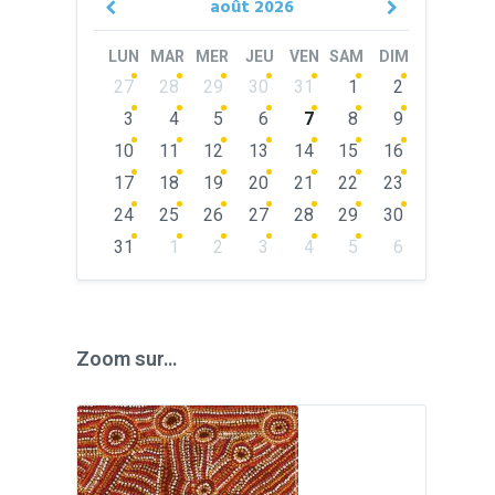
août
2026
Previous
Next
Month
Month
LUN
MAR
MER
JEU
VEN
SAM
DIM
Skip
27
28
29
30
31
1
2
calendar
days
3
4
5
6
7
8
9
10
11
12
13
14
15
16
17
18
19
20
21
22
23
24
25
26
27
28
29
30
31
1
2
3
4
5
6
Back
to
calendar
days
Zoom sur…