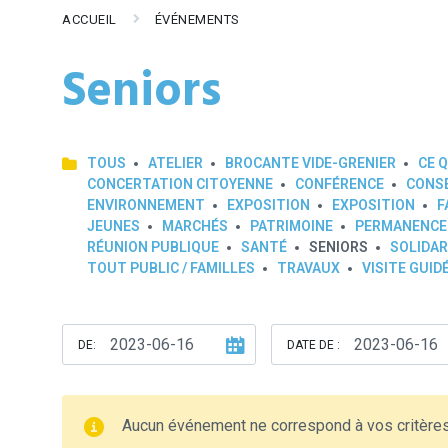
ACCUEIL
ÉVÉNEMENTS
Seniors
TOUS
ATELIER
BROCANTE VIDE-GRENIER
CE Q
CONCERTATION CITOYENNE
CONFÉRENCE
CONSE
ENVIRONNEMENT
EXPOSITION
EXPOSITION
F
JEUNES
MARCHÉS
PATRIMOINE
PERMANENCE
RÉUNION PUBLIQUE
SANTÉ
SENIORS
SOLIDAR
TOUT PUBLIC / FAMILLES
TRAVAUX
VISITE GUID
DE:
DATE DE :
Aucun événement ne correspond à vos critère