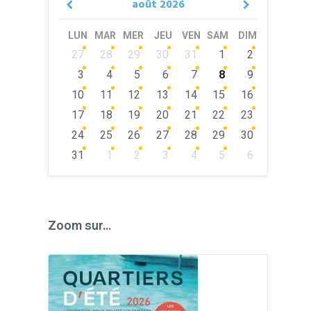
août
2026
Previous
Next
Month
Month
LUN
MAR
MER
JEU
VEN
SAM
DIM
Skip
27
28
29
30
31
1
2
calendar
days
3
4
5
6
7
8
9
10
11
12
13
14
15
16
17
18
19
20
21
22
23
24
25
26
27
28
29
30
31
1
2
3
4
5
6
Back
to
calendar
days
Zoom sur…