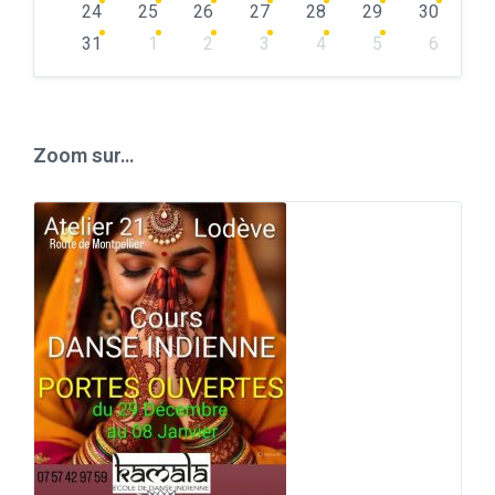
24
25
26
27
28
29
30
31
1
2
3
4
5
6
Back
to
calendar
days
Zoom sur…