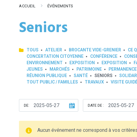
ACCUEIL
ÉVÉNEMENTS
Seniors
TOUS
ATELIER
BROCANTE VIDE-GRENIER
CE Q
CONCERTATION CITOYENNE
CONFÉRENCE
CONSE
ENVIRONNEMENT
EXPOSITION
EXPOSITION
F
JEUNES
MARCHÉS
PATRIMOINE
PERMANENCE
RÉUNION PUBLIQUE
SANTÉ
SENIORS
SOLIDAR
TOUT PUBLIC / FAMILLES
TRAVAUX
VISITE GUID
DE:
DATE DE :
Aucun événement ne correspond à vos critère