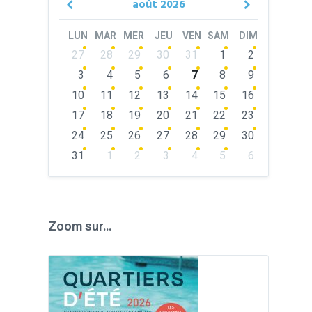
août
2026
Previous
Next
Month
Month
LUN
MAR
MER
JEU
VEN
SAM
DIM
Skip
27
28
29
30
31
1
2
calendar
days
3
4
5
6
7
8
9
10
11
12
13
14
15
16
17
18
19
20
21
22
23
24
25
26
27
28
29
30
31
1
2
3
4
5
6
Back
to
calendar
days
Zoom sur…