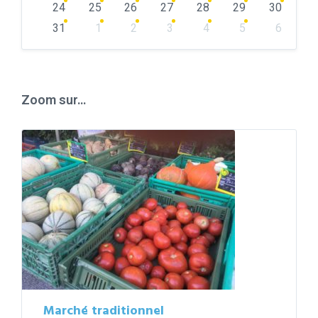
24
25
26
27
28
29
30
31
1
2
3
4
5
6
Back
to
calendar
days
Zoom sur…
Marché traditionnel