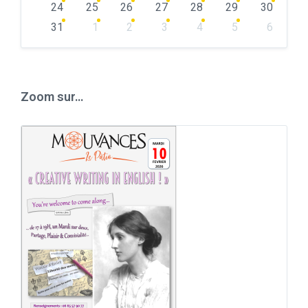
24
25
26
27
28
29
30
31
1
2
3
4
5
6
Back
to
calendar
days
Zoom sur…