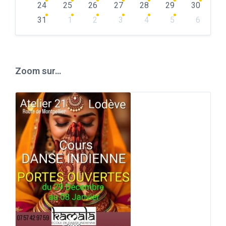
24
25
26
27
28
29
30
31
1
2
3
4
5
6
Back
to
calendar
days
Zoom sur…