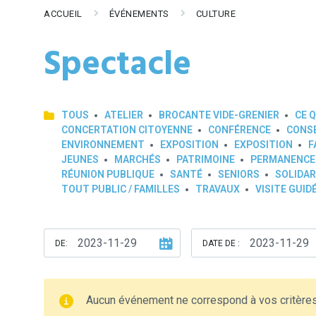
ACCUEIL
ÉVÉNEMENTS
CULTURE
Spectacle
TOUS
ATELIER
BROCANTE VIDE-GRENIER
CE Q
CONCERTATION CITOYENNE
CONFÉRENCE
CONSE
ENVIRONNEMENT
EXPOSITION
EXPOSITION
F
JEUNES
MARCHÉS
PATRIMOINE
PERMANENCE
RÉUNION PUBLIQUE
SANTÉ
SENIORS
SOLIDAR
TOUT PUBLIC / FAMILLES
TRAVAUX
VISITE GUID
DE:
DATE DE :
Aucun événement ne correspond à vos critère