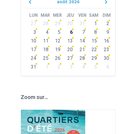
août
2026
Previous
Next
Month
Month
LUN
MAR
MER
JEU
VEN
SAM
DIM
Skip
27
28
29
30
31
1
2
calendar
days
3
4
5
6
7
8
9
10
11
12
13
14
15
16
17
18
19
20
21
22
23
24
25
26
27
28
29
30
31
1
2
3
4
5
6
Back
to
calendar
days
Zoom sur…