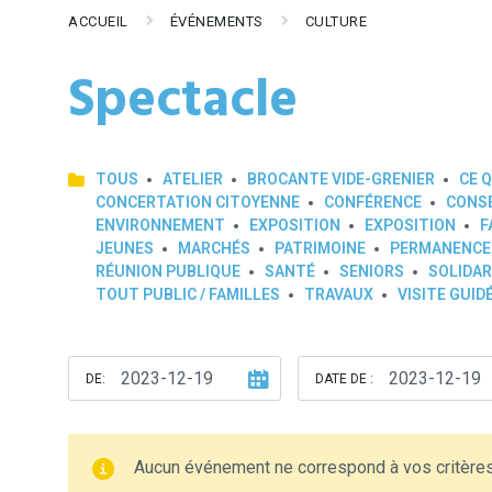
ACCUEIL
ÉVÉNEMENTS
CULTURE
Spectacle
TOUS
ATELIER
BROCANTE VIDE-GRENIER
CE Q
CONCERTATION CITOYENNE
CONFÉRENCE
CONSE
ENVIRONNEMENT
EXPOSITION
EXPOSITION
F
JEUNES
MARCHÉS
PATRIMOINE
PERMANENCE
RÉUNION PUBLIQUE
SANTÉ
SENIORS
SOLIDAR
TOUT PUBLIC / FAMILLES
TRAVAUX
VISITE GUID
DE:
DATE DE :
Aucun événement ne correspond à vos critère