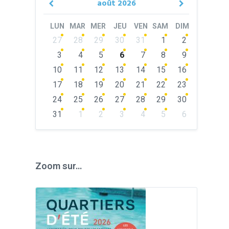
août
2026
Previous
Next
Month
Month
LUN
MAR
MER
JEU
VEN
SAM
DIM
Skip
27
28
29
30
31
1
2
calendar
days
3
4
5
6
7
8
9
10
11
12
13
14
15
16
17
18
19
20
21
22
23
24
25
26
27
28
29
30
31
1
2
3
4
5
6
Back
to
calendar
days
Zoom sur…