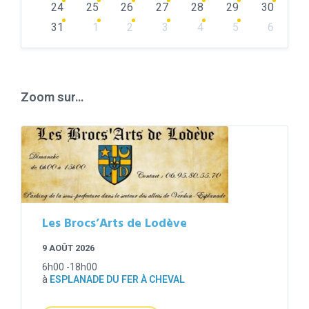
24
25
26
27
28
29
30
31
1
2
3
4
5
6
Back
to
calendar
days
Zoom sur…
Les Brocs’Arts de Lodève
9 AOÛT 2026
6h00 -18h00
à
ESPLANADE DU FER À CHEVAL