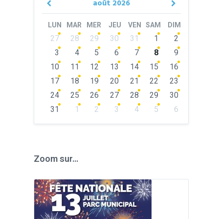
août
2026
Previous
Next
Month
Month
LUN
MAR
MER
JEU
VEN
SAM
DIM
Skip
27
28
29
30
31
1
2
calendar
days
3
4
5
6
7
8
9
10
11
12
13
14
15
16
17
18
19
20
21
22
23
24
25
26
27
28
29
30
31
1
2
3
4
5
6
Back
to
calendar
days
Zoom sur…