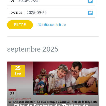
DE:
DATE DE :
FILTRE
Réinitialiser le filtre
septembre 2025
Plus
25
d'informations
Sep