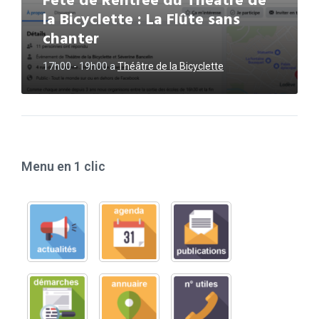
Fête de Rentrée du Théâtre de
la Bicyclette : La Flûte sans
chanter
17h00 - 19h00
a
Théâtre de la Bicyclette
Menu en 1 clic