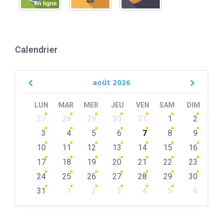
Calendrier
août
2026
Previous
Next
Month
Month
LUN
MAR
MER
JEU
VEN
SAM
DIM
Skip
27
28
29
30
31
1
2
calendar
days
3
4
5
6
7
8
9
10
11
12
13
14
15
16
17
18
19
20
21
22
23
24
25
26
27
28
29
30
31
1
2
3
4
5
6
Back
to
calendar