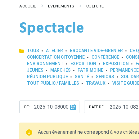
ACCUEIL
ÉVÉNEMENTS
CULTURE
Spectacle
TOUS
ATELIER
BROCANTE VIDE-GRENIER
CE Q
CONCERTATION CITOYENNE
CONFÉRENCE
CONSE
ENVIRONNEMENT
EXPOSITION
EXPOSITION
F
JEUNES
MARCHÉS
PATRIMOINE
PERMANENCE
RÉUNION PUBLIQUE
SANTÉ
SENIORS
SOLIDAR
TOUT PUBLIC / FAMILLES
TRAVAUX
VISITE GUID
DE:
DATE DE :
Aucun événement ne correspond à vos critère