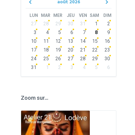
août
2026
Previous
Next
Month
Month
LUN
MAR
MER
JEU
VEN
SAM
DIM
Skip
27
28
29
30
31
1
2
calendar
days
3
4
5
6
7
8
9
10
11
12
13
14
15
16
17
18
19
20
21
22
23
24
25
26
27
28
29
30
31
1
2
3
4
5
6
Back
to
calendar
days
Zoom sur…