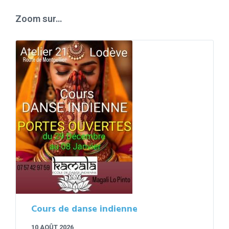
days
Zoom sur…
Cours de danse indienne
10 AOÛT 2026