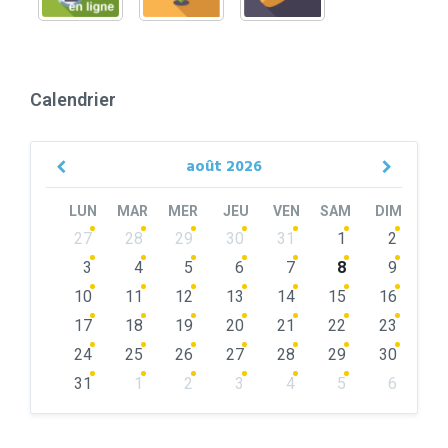
Calendrier
août
2026
Previous
Next
Month
Month
LUN
MAR
MER
JEU
VEN
SAM
DIM
Skip
27
28
29
30
31
1
2
calendar
days
3
4
5
6
7
8
9
10
11
12
13
14
15
16
17
18
19
20
21
22
23
24
25
26
27
28
29
30
31
1
2
3
4
5
6
Back
to
calendar