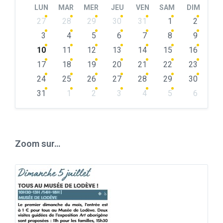
LUN
MAR
MER
JEU
VEN
SAM
DIM
Skip
27
28
29
30
31
1
2
calendar
days
3
4
5
6
7
8
9
10
11
12
13
14
15
16
17
18
19
20
21
22
23
24
25
26
27
28
29
30
31
1
2
3
4
5
6
Back
to
calendar
days
Zoom sur…