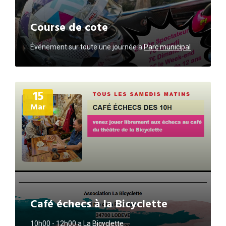
Course de cote
Événement sur toute une journée
a
Parc municipal
Plus
15
d'informations
Mar
Café échecs à la Bicyclette
10h00 - 12h00
a
La Bicyclette