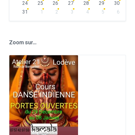
24
25
26
27
28
29
30
31
1
2
3
4
5
6
Back
to
calendar
days
Zoom sur…