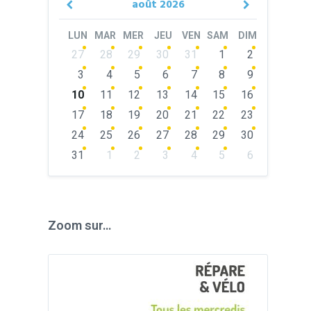
août
2026
Previous
Next
Month
Month
LUN
MAR
MER
JEU
VEN
SAM
DIM
Skip
27
28
29
30
31
1
2
calendar
days
3
4
5
6
7
8
9
10
11
12
13
14
15
16
17
18
19
20
21
22
23
24
25
26
27
28
29
30
31
1
2
3
4
5
6
Back
to
calendar
days
Zoom sur…