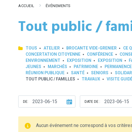
ACCUEIL
ÉVÉNEMENTS
Tout public / fami
TOUS
ATELIER
BROCANTE VIDE-GRENIER
CE Q
CONCERTATION CITOYENNE
CONFÉRENCE
CONSE
ENVIRONNEMENT
EXPOSITION
EXPOSITION
F
JEUNES
MARCHÉS
PATRIMOINE
PERMANENCE
RÉUNION PUBLIQUE
SANTÉ
SENIORS
SOLIDAR
TOUT PUBLIC / FAMILLES
TRAVAUX
VISITE GUID
DE:
DATE DE :
Aucun événement ne correspond à vos critère