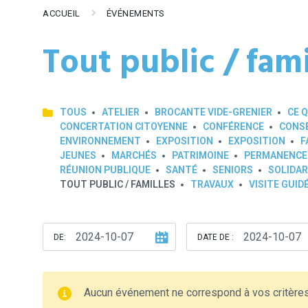
ACCUEIL
ÉVÉNEMENTS
Tout public / fami
TOUS
ATELIER
BROCANTE VIDE-GRENIER
CE Q
CONCERTATION CITOYENNE
CONFÉRENCE
CONSE
ENVIRONNEMENT
EXPOSITION
EXPOSITION
F
JEUNES
MARCHÉS
PATRIMOINE
PERMANENCE
RÉUNION PUBLIQUE
SANTÉ
SENIORS
SOLIDAR
TOUT PUBLIC / FAMILLES
TRAVAUX
VISITE GUID
DE:
DATE DE :
Aucun événement ne correspond à vos critère