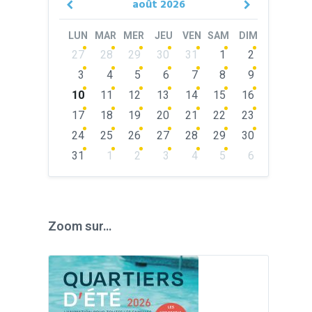
août
2026
Previous
Next
Month
Month
LUN
MAR
MER
JEU
VEN
SAM
DIM
Skip
27
28
29
30
31
1
2
calendar
days
3
4
5
6
7
8
9
10
11
12
13
14
15
16
17
18
19
20
21
22
23
24
25
26
27
28
29
30
31
1
2
3
4
5
6
Back
to
calendar
days
Zoom sur…