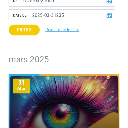
DE:
DATE DE :
FILTRE
Réinitialiser le filtre
mars 2025
Plus
31
d'informations
Mar