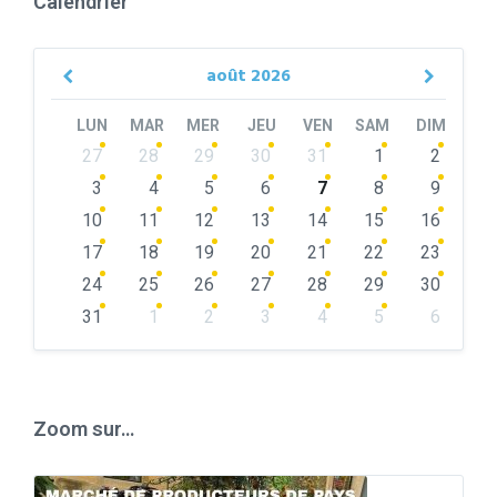
Calendrier
août
2026
Previous
Next
Month
Month
LUN
MAR
MER
JEU
VEN
SAM
DIM
Skip
27
28
29
30
31
1
2
calendar
days
3
4
5
6
7
8
9
10
11
12
13
14
15
16
17
18
19
20
21
22
23
24
25
26
27
28
29
30
31
1
2
3
4
5
6
Back
to
calendar
days
Zoom sur…