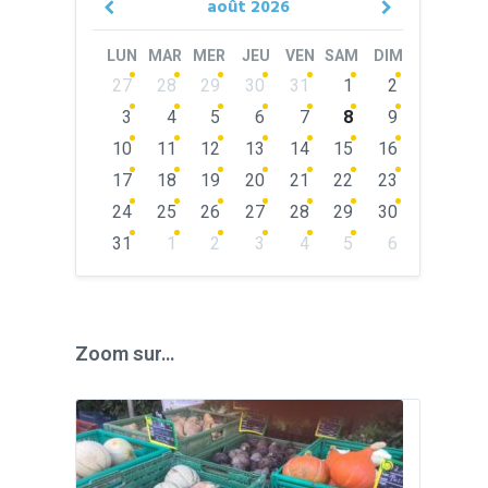
août
2026
Previous
Next
Month
Month
LUN
MAR
MER
JEU
VEN
SAM
DIM
Skip
27
28
29
30
31
1
2
calendar
days
3
4
5
6
7
8
9
10
11
12
13
14
15
16
17
18
19
20
21
22
23
24
25
26
27
28
29
30
31
1
2
3
4
5
6
Back
to
calendar
days
Zoom sur…