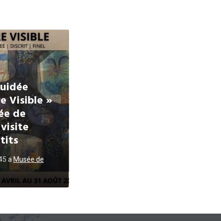
guidée
e Visible »
ée de
visite
tits
h45
a
Musée de