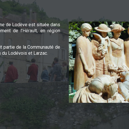
e de Lodève est située dans
ement de l'Hérault, en région
it partie de la Communauté de
du Lodévois et Larzac.