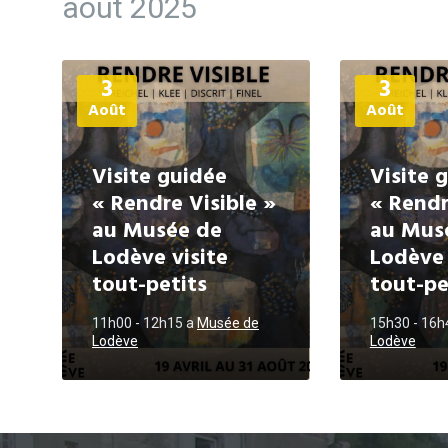
août 2025
Plus
Plus
3
3
d'informations
d'informations
Août
Août
Visite guidée
Visite 
« Rendre Visible »
« Rendr
au Musée de
au Mus
Lodève visite
Lodève 
tout-petits
tout-pe
11h00 - 12h15
a
Musée de
15h30 - 16
Lodève
Lodève