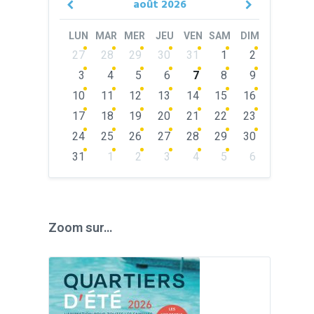
août
2026
Previous
Next
Month
Month
LUN
MAR
MER
JEU
VEN
SAM
DIM
Skip
27
28
29
30
31
1
2
calendar
days
3
4
5
6
7
8
9
10
11
12
13
14
15
16
17
18
19
20
21
22
23
24
25
26
27
28
29
30
31
1
2
3
4
5
6
Back
to
calendar
days
Zoom sur…