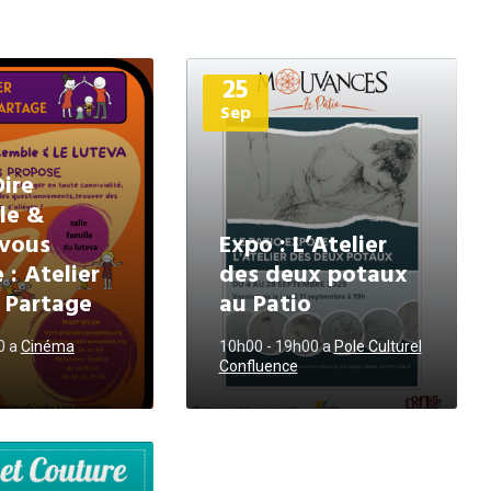
Plus
25
d'informations
Sep
ire
le &
 vous
Expo : L’Atelier
 : Atelier
des deux potaux
 Partage
au Patio
30
a
Cinéma
10h00 - 19h00
a
Pole Culturel
Confluence