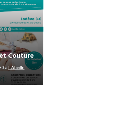
et Couture
h30
a
L'Abeille