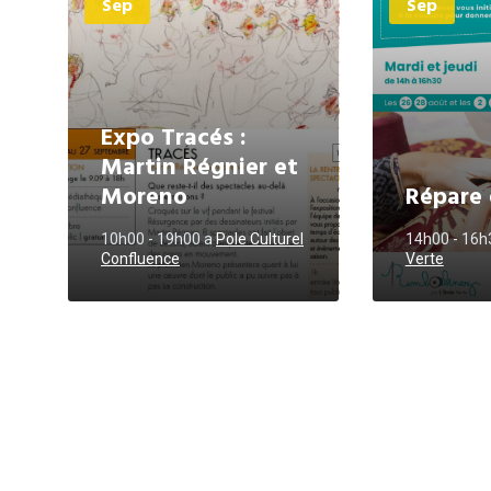
Sep
Sep
Expo Tracés :
Martin Régnier et
Moreno
Répare 
10h00 - 19h00
a
Pole Culturel
14h00 - 16
Confluence
Verte