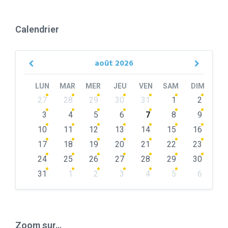
Calendrier
août
2026
Previous
Next
Month
Month
LUN
MAR
MER
JEU
VEN
SAM
DIM
Skip
27
28
29
30
31
1
2
calendar
days
3
4
5
6
7
8
9
10
11
12
13
14
15
16
17
18
19
20
21
22
23
24
25
26
27
28
29
30
31
1
2
3
4
5
6
Back
to
calendar
days
Zoom sur…