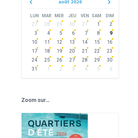
août
2026
Previous
Next
Month
Month
LUN
MAR
MER
JEU
VEN
SAM
DIM
Skip
27
28
29
30
31
1
2
calendar
days
3
4
5
6
7
8
9
10
11
12
13
14
15
16
17
18
19
20
21
22
23
24
25
26
27
28
29
30
31
1
2
3
4
5
6
Back
to
calendar
days
Zoom sur…