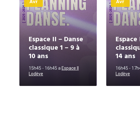
Avr
Avr
Espace II – Danse
Espace 
classique 1 – 9 à
classiqu
10 ans
14 ans
15h45 - 16h45
a
Espace II
16h45 - 17
Lodève
Lodève