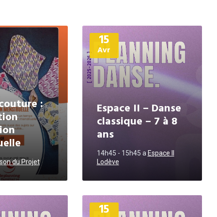
Plus
15
d'informations
Avr
 couture :
Espace II – Danse
tion
classique – 7 à 8
ion
ans
elle
14h45 - 15h45
a
Espace II
son du Projet
Lodève
Plus
15
d'informations