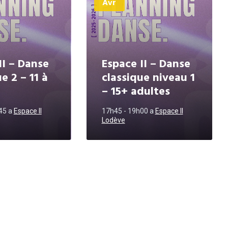
Avr
II – Danse
Espace II – Danse
e 2 – 11 à
classique niveau 1
– 15+ adultes
h45
a
Espace II
17h45 - 19h00
a
Espace II
Lodève