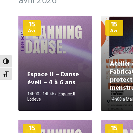
avril 2026
Plus
Plus
15
15
d'informations
d'informations
Avr
Avr
Atelier
Passer en contraste élevé
Fabrica
Espace II – Danse
Changer la taille de la police
protect
éveil – 4 à 6 ans
menstru
14h00 - 14h45
a
Espace II
Lodève
14h00
a
Mai
Plus
Plus
15
15
d'informations
d'informations