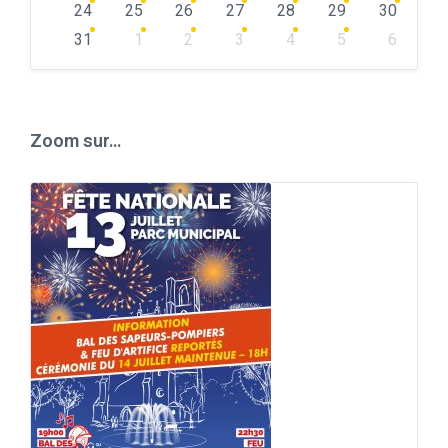
24
25
26
27
28
29
30
31
1
2
3
4
5
6
Back
to
calendar
days
Zoom sur…