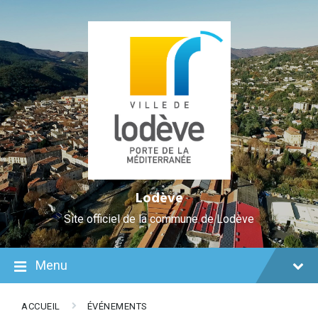
Skip
Aller
Plan
Skip
Skip
Skip
to
à
du
to
to
to
Content
la
site
content
main
footer
navigation
navigation
Lodève
Site officiel de la commune de Lodève
Menu
ACCUEIL
ÉVÉNEMENTS