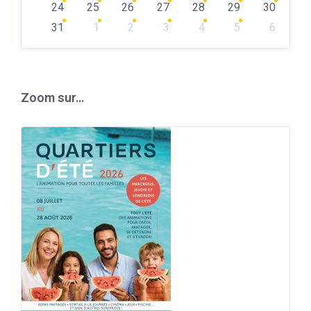
24
25
26
27
28
29
30
31
1
2
3
4
5
6
Back
to
calendar
days
Zoom sur…