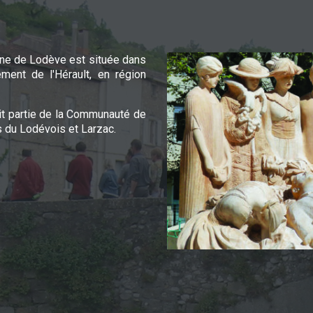
e de Lodève est située dans
ement de l'Hérault, en région
it partie de la Communauté de
du Lodévois et Larzac.