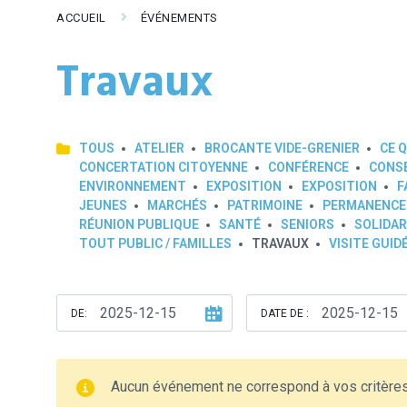
ACCUEIL
ÉVÉNEMENTS
Travaux
TOUS
ATELIER
BROCANTE VIDE-GRENIER
CE Q
CONCERTATION CITOYENNE
CONFÉRENCE
CONSE
ENVIRONNEMENT
EXPOSITION
EXPOSITION
F
JEUNES
MARCHÉS
PATRIMOINE
PERMANENCE
RÉUNION PUBLIQUE
SANTÉ
SENIORS
SOLIDAR
TOUT PUBLIC / FAMILLES
TRAVAUX
VISITE GUID
DE:
DATE DE :
Aucun événement ne correspond à vos critère