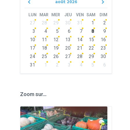
août
2026
Previous
Next
Month
Month
LUN
MAR
MER
JEU
VEN
SAM
DIM
Skip
27
28
29
30
31
1
2
calendar
days
3
4
5
6
7
8
9
10
11
12
13
14
15
16
17
18
19
20
21
22
23
24
25
26
27
28
29
30
31
1
2
3
4
5
6
Back
to
calendar
days
Zoom sur…