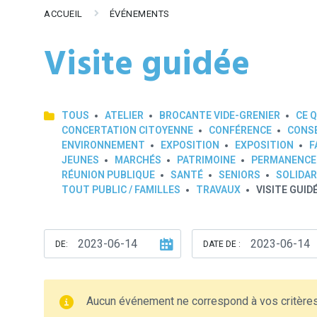
ACCUEIL
ÉVÉNEMENTS
Visite guidée
TOUS
ATELIER
BROCANTE VIDE-GRENIER
CE Q
CONCERTATION CITOYENNE
CONFÉRENCE
CONSE
ENVIRONNEMENT
EXPOSITION
EXPOSITION
F
JEUNES
MARCHÉS
PATRIMOINE
PERMANENCE
RÉUNION PUBLIQUE
SANTÉ
SENIORS
SOLIDAR
TOUT PUBLIC / FAMILLES
TRAVAUX
VISITE GUID
DE:
DATE DE :
Aucun événement ne correspond à vos critère