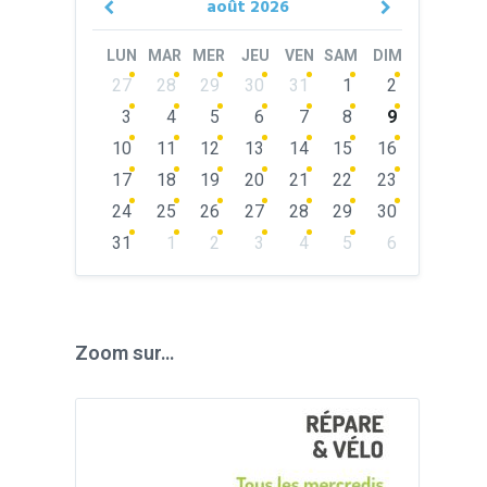
août
2026
Previous
Next
Month
Month
LUN
MAR
MER
JEU
VEN
SAM
DIM
Skip
27
28
29
30
31
1
2
calendar
days
3
4
5
6
7
8
9
10
11
12
13
14
15
16
17
18
19
20
21
22
23
24
25
26
27
28
29
30
31
1
2
3
4
5
6
Back
to
calendar
days
Zoom sur…