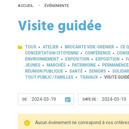
ACCUEIL
ÉVÉNEMENTS
Visite guidée
TOUS
ATELIER
BROCANTE VIDE-GRENIER
CE Q
CONCERTATION CITOYENNE
CONFÉRENCE
CONSE
ENVIRONNEMENT
EXPOSITION
EXPOSITION
F
JEUNES
MARCHÉS
PATRIMOINE
PERMANENCE
RÉUNION PUBLIQUE
SANTÉ
SENIORS
SOLIDAR
TOUT PUBLIC / FAMILLES
TRAVAUX
VISITE GUID
DE:
DATE DE :
Aucun événement ne correspond à vos critère