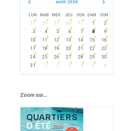
août
2026
Previous
Next
Month
Month
LUN
MAR
MER
JEU
VEN
SAM
DIM
Skip
27
28
29
30
31
1
2
calendar
days
3
4
5
6
7
8
9
10
11
12
13
14
15
16
17
18
19
20
21
22
23
24
25
26
27
28
29
30
31
1
2
3
4
5
6
Back
to
calendar
days
Zoom sur…