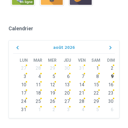
Calendrier
août
2026
Previous
Next
Month
Month
LUN
MAR
MER
JEU
VEN
SAM
DIM
Skip
27
28
29
30
31
1
2
calendar
days
3
4
5
6
7
8
9
10
11
12
13
14
15
16
17
18
19
20
21
22
23
24
25
26
27
28
29
30
31
1
2
3
4
5
6
Back
to
calendar