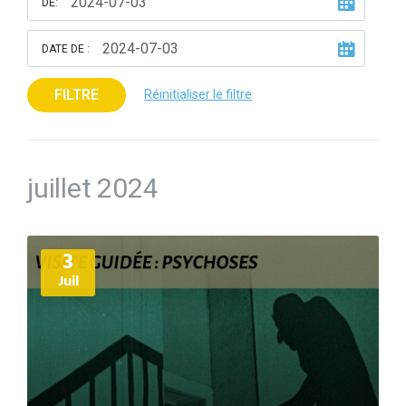
DE:
DATE DE :
FILTRE
Réinitialiser le filtre
juillet 2024
Plus
3
d'informations
Juil