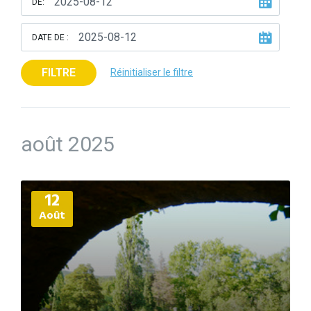
DE:
DATE DE :
FILTRE
Réinitialiser le filtre
août 2025
Plus
12
d'informations
Août