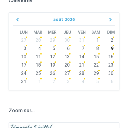
Calendrier
août
2026
Previous
Next
Month
Month
LUN
MAR
MER
JEU
VEN
SAM
DIM
Skip
27
28
29
30
31
1
2
calendar
days
3
4
5
6
7
8
9
10
11
12
13
14
15
16
17
18
19
20
21
22
23
24
25
26
27
28
29
30
31
1
2
3
4
5
6
Back
to
calendar
days
Zoom sur…