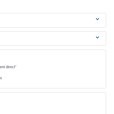
nt direct"
és