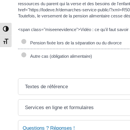
ressources du parent qui la verse et des besoins de l'enfant 
href="https://lodeve.fr/demarches-service-public/?xml=R50
Toutefois, le versement de la pension alimentaire cesse dè
<span class="miseenevidence">Vidéo : ce qu'il faut savoir 
Passer en contraste élevé
Changer la taille de la police
Pension fixée lors de la séparation ou du divorce
Autre cas (obligation alimentaire)
Textes de référence
Services en ligne et formulaires
Questions ? Réponses !