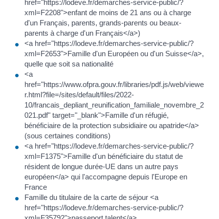
href="https://lodeve.fr/demarches-service-public/?
xml=F2208">enfant de moins de 21 ans ou à charge
d'un Français, parents, grands-parents ou beaux-
parents à charge d'un Français</a>)
<a href="https://lodeve.fr/demarches-service-public/?
xml=F2653">Famille d'un Européen ou d'un Suisse</a>,
quelle que soit sa nationalité
<a
href="https://www.ofpra.gouv.fr/libraries/pdf.js/web/viewe
r.html?file=/sites/default/files/2022-
10/francais_depliant_reunification_familiale_novembre_2
021.pdf" target="_blank">Famille d'un réfugié,
bénéficiaire de la protection subsidiaire ou apatride</a>
(sous certaines conditions)
<a href="https://lodeve.fr/demarches-service-public/?
xml=F1375">Famille d'un bénéficiaire du statut de
résident de longue durée-UE dans un autre pays
européen</a> qui l'accompagne depuis l'Europe en
France
Famille du titulaire de la carte de séjour <a
href="https://lodeve.fr/demarches-service-public/?
xml=F35792">passeport talent</a>