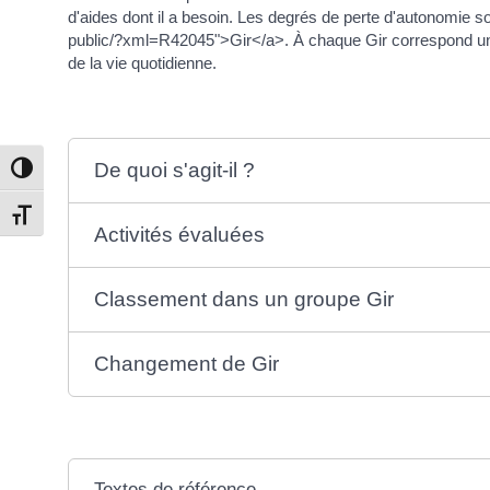
d'aides dont il a besoin. Les degrés de perte d'autonomie s
public/?xml=R42045">Gir</a>. À chaque Gir correspond un 
de la vie quotidienne.
De quoi s'agit-il ?
Passer en contraste élevé
Changer la taille de la police
Activités évaluées
Classement dans un groupe Gir
Changement de Gir
Textes de référence