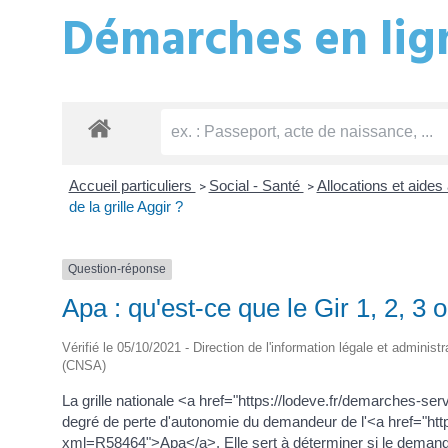
Démarches en lign
Accueil particuliers
Social - Santé
Allocations et aide
>
>
de la grille Aggir ?
Question-réponse
Apa : qu'est-ce que le Gir 1, 2, 3 o
Vérifié le 05/10/2021 - Direction de l'information légale et administ
(CNSA)
La grille nationale <a href="https://lodeve.fr/demarches-
degré de perte d'autonomie du demandeur de l'<a href="http
xml=R58464">Apa</a>. Elle sert à déterminer si le demandeur 