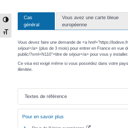
Cas
Vous avez une carte bleue
Passer en contraste élevé
général
européenne
Changer la taille de la police
Vous devez faire une demande de <a href="https://lodeve.
séjour</a> (plus de 3 mois) pour entrer en France en vue 
public/?xml=N110">titre de séjour</a> pour vous y installer
Ce visa est exigé même si vous possédez dans votre pays 
illimitée.
Textes de référence
Pour en savoir plus