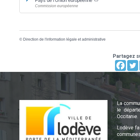
Pays de l'Union européenne
Commission européenne
©
Direction de l'information légale et administrative
Partagez su
La commun
le départ
Occitanie.
Lodève fa
communes 